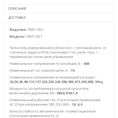
ОПИСАНИЕ
ДОСТАВКА
Изделие:
ПМЛ-1621
Модель:
ПМЛ-1621
Пускатель реверсивный в оболочке, с тепловым реле, со
степенью защиты IP54,с кнопками стоп, реле, пуск, c
переменным током цепи управления .
Номинальное напряжение по изоляции, В –
660
Номинальный ток главной цепи, А –
10
Номинальное напряжение втягивающей катушки –
24,36,40,48,110,127,220,230,240,380,400,415,500,660, 50гц.
Мощность, потребляемая катушкой пускателя,
включения/удержания, ВА –
68±8,0/
8±1,8
Номинальный рабочий ток, А (категория применения
АС-3) при напряжениях 380, 550, 660 –
10, 6,4
Износостойкость механическая / коммутационная
(категория применения АС-3)