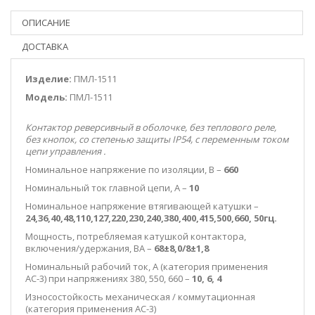
ОПИСАНИЕ
ДОСТАВКА
Изделие:
ПМЛ-1511
Модель:
ПМЛ-1511
Контактор реверсивный в оболочке, без теплового реле,
без кнопок, со степенью защиты IP54, c переменным током
цепи управления
.
Номинальное напряжение по изоляции, В –
660
Номинальный ток главной цепи, А –
10
Номинальное напряжение втягивающей катушки –
24,36,40,48,110,127,220,230,240,380,400,415,500,660, 50гц.
Мощность, потребляемая катушкой контактора,
включения/удержания, ВА –
68±8,0/8±1,8
Номинальный рабочий ток, А (категория применения
АС-3) при напряжениях 380, 550, 660 –
10, 6, 4
Износостойкость механическая / коммутационная
(категория применения АС-3)