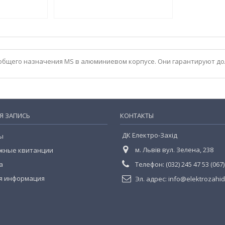
общего назначения MS в алюминиевом корпусе. Они гарантируют до
Я ЗАПИСЬ
КОНТАКТЫ
ДК Електро-Захід
ы
м. Львів вул. Зелена, 238
жные квитанции
а
Телефон:
(032) 245 47 53 (067
я информация
Эл. адрес:
info@elektrozahi