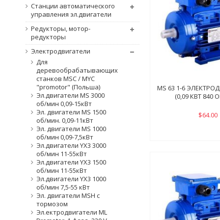
Станции автоматического
управления эл.двигатели
Редукторы, мотор-
редукторы
Электродвигатели
Для
деревообрабатывающих
станков MSC / MYC
"promotor" (Польша)
MS 63 1-6 ЭЛЕКТРО
Эл.двигатели MS 3000
(0,09 КВТ 840 
об/мин 0,09-15кВт
Эл. двигатели MS 1500
$64.00
об/мин. 0,09-11кВт
Эл. двигатели MS 1000
об/мин 0,09-7,5кВт
Эл.двигатели YX3 3000
об/мин 11-55кВт
Эл.двигатели YX3 1500
об/мин 11-55кВт
Эл.двигатели YX3 1000
об/мин 7,5-55 кВт
Эл. двигатели MSH с
тормозом
Эл.ектродвигатели ML