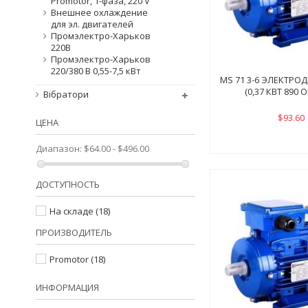
Promotor, 1-фаза, 220 V
Внешнее охлаждение
для эл. двигателей
Промэлектро-Харьков
220В
Промэлектро-Харьков
220/380 В 0,55-7,5 кВт
MS 71 3-6 ЭЛЕКТРО
(0,37 КВТ 890 
Вібратори
$93.60
ЦЕНА
Диапазон:
$64.00 - $496.00
ДОСТУПНОСТЬ
На складе
(18)
ПРОИЗВОДИТЕЛЬ
Promotor
(18)
ИНФОРМАЦИЯ