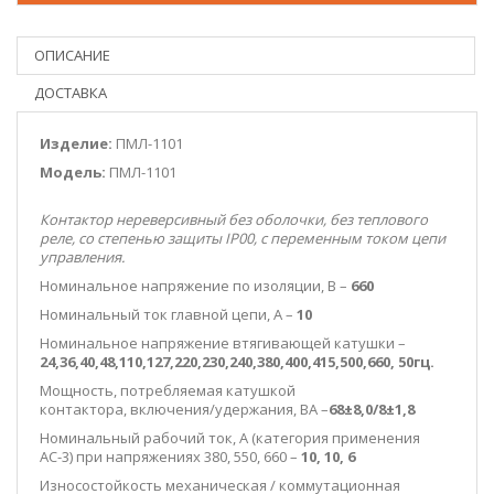
ОПИСАНИЕ
ДОСТАВКА
Изделие:
ПМЛ-1101
Модель:
ПМЛ-1101
Контактор нереверсивный без оболочки, без теплового
реле, со степенью защиты IP00, c переменным током цепи
управления.
Номинальное напряжение по изоляции, В –
660
Номинальный ток главной цепи, А –
10
Номинальное напряжение втягивающей катушки –
24,36,40,48,110,127,220,230,240,380,400,415,500,660, 50гц.
Мощность, потребляемая катушкой
контактора, включения/удержания, ВА –
68±8,0/8±1,8
Номинальный рабочий ток, А (категория применения
АС-3) при напряжениях 380, 550, 660 –
10, 10, 6
Износостойкость механическая / коммутационная