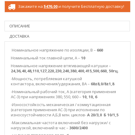
Закажите на
$476.00
и получите Бесплатную доставку!
ОПИСАНИЕ
ДОСТАВКА
Номинальное напряжение по изоляции, В –
660
Номинальный ток главной цепи, А –
10
Номинальное напряжение втягивающей катушки –
24,36,40,48,110,127,220,230,240,380,400,415,500,660, 50гц.
-Мощность, потребляемая катушкой
контактора, включения/удержания, ВА –
68±8,0/
8±1,8
-Номинальный рабочий ток, А (категория применения
АС-3) при напряжениях 380, 550, 660 –
10, 10, 6
-Износостойкость механическая / коммутационная
(категория применения АС-3) при исполнении по
износоустойчивости А,Б,В млн. циклов-
А 20/3,0 Б 10/1,5
-Максимальная частота включений без нагрузки/ с
нагрузкой, включений в час –
3600/2400