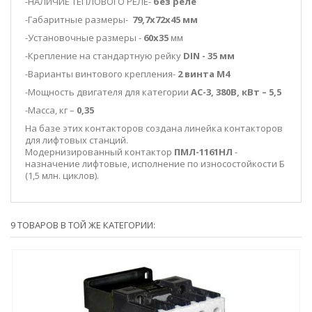
-НАЛИЧИЕ ТЕПЛОВОГО РЕЛЕ-
без реле
-Габаритные размеры-
79,7х72х45 мм
-Установочные размеры -
60х35
мм
-Крепление на стандартную рейку
DIN
-
35 мм
-Варианты винтового крепления-
2 винта М4
-Мощность двигателя для категории
АС-3, 380В, кВт – 5,5
-Масса, кг –
0,35
На базе этих контакторов создана линейка контакторов
для лифтовых станций.
Модернизированный контактор
ПМЛ-1161НЛ
-
назначение лифтовые, исполнение по износостойкости Б
(1,5 млн. циклов).
9 ТОВАРОВ В ТОЙ ЖЕ КАТЕГОРИИ: