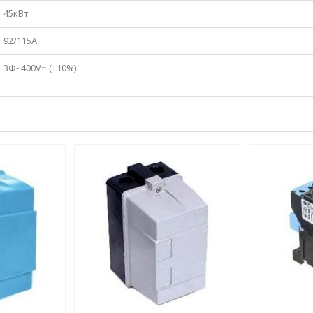
45кВт
92/115A
3Ф- 400V~ (±10%)