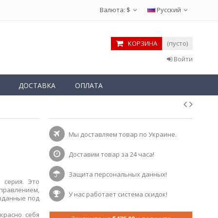
Валюта:
$
Русский
КОРЗИНА
(пусто)
Войти
ДОСТАВКА
ОПЛАТА
Мы доставляем товар по Украине.
Доставим товар за 24 часа!
Защита персональных данных!
 серия. Это
равлением,
У нас работает система скидок!
зданные под
расно себя