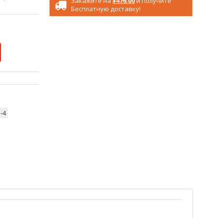
Закажите на
$476.00
и получите
Бесплатную доставку!
-4