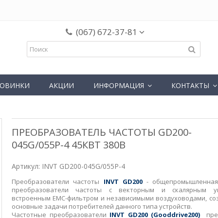
(067) 672-37-81
ОВИНКИ
АКЦИИ
ИНФОРМАЦИЯ
КОНТАКТЫ
ПРЕОБРАЗОВАТЕЛЬ ЧАСТОТЫ GD200-
045G/055P-4 45КВТ 380В
Артикул:
INVT GD200-045G/055P-4
Преобразователи частоты
INVT GD200
- общепромышленная
преобразователи частоты с векторным и скалярным уп
встроенным ЕМС-фильтром и независимыми воздуховодами, со
основные задачи потребителей данного типа устройств.
Частотные преобразователи
INVT GD200 (Gooddrive200)
прек