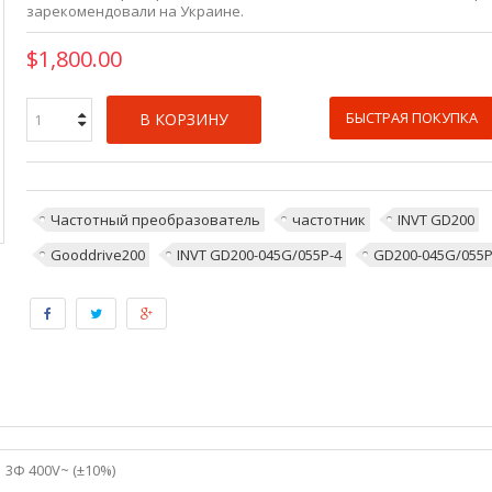
зарекомендовали на Украине.
$1,800.00
БЫСТРАЯ ПОКУПКА
В КОРЗИНУ
Частотный преобразователь
частотник
INVT GD200
Gooddrive200
INVT GD200-045G/055P-4
GD200-045G/055P
3Ф 400V~ (±10%)