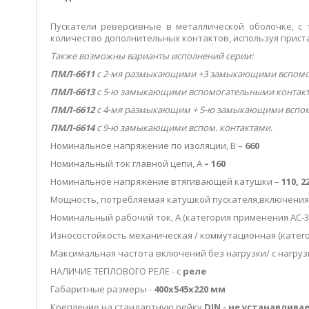
Пускатели реверсивные в металлической оболочке, с 
количество дополнительных контактов, используя прист
Также возможны варианты исполнений серии:
ПМЛ-6611
с 2-мя размыкающими +3 замыкающими вспомо
ПМЛ-6613
с 5-ю замыкающими вспомогательными контакт
ПМЛ-6612
с 4-мя размыкающим + 5-ю замыкающими вспом
ПМЛ-6614
с 9-ю замыкающими вспом. контактами.
Номинальное напряжение по изоляции, В –
660
Номинальный ток главной цепи, А
– 160
Номинальное напряжение втягивающей катушки –
110, 2
Мощность, потребляемая катушкой пускателя,включения/
Номинальный рабочий ток, А (категория применения АС-3) 
Износостойкость механическая / коммутационная (катего
Максимальная частота включений без нагрузки/ с нагруз
НАЛИЧИЕ ТЕПЛОВОГО РЕЛЕ - с
реле
Габаритные размеры -
400х545х220 мм
Крепление на стандартную рейку
DIN
-
не устанавлива