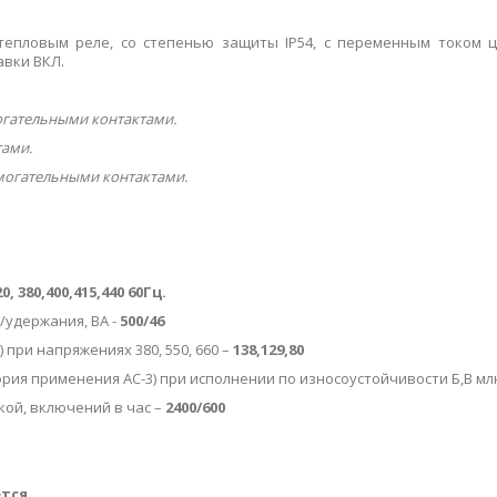
тепловым реле, со степенью защиты IP54, c переменным током 
авки ВКЛ.
гательными контактами.
ами.
огательными контактами.
20, 380,400,415,440 60Гц.
удержания, ВА -
500/46
при напряжениях 380, 550, 660 –
138,129,80
рия применения АС-3) при исполнении по износоустойчивости Б,В мл
кой, включений в час –
2400/600
ется