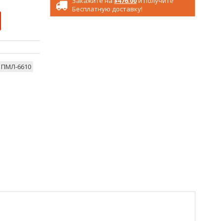
Закажите на
$476.00
и получите
Бесплатную доставку!
ПМЛ-6610