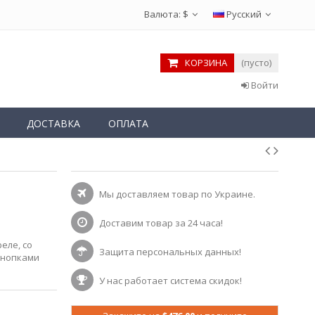
Валюта:
$
Русский
КОРЗИНА
(пусто)
Войти
ДОСТАВКА
ОПЛАТА
Мы доставляем товар по Украине.
Доставим товар за 24 часа!
еле, со
Защита персональных данных!
кнопками
У нас работает система скидок!