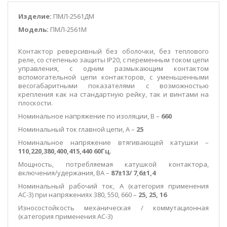
Изделие:
ПМЛ-2561ДМ
Модель:
ПМЛ-2561М
Контактор реверсивный без оболочки, без теплового
реле, со степенью защиты IP20, c переменным током цепи
управления, с одним размыкающим контактом
вспомогательной цепи контакторов, с уменьшенными
весогабаритными показателями с возможностью
крепления как на стандартную рейку, так и винтами на
плоскости.
Номинальное напряжение по изоляции, В –
660
Номинальный ток главной цепи, А –
25
Номинальное напряжение втягивающей катушки –
110,220,380,400,415,440 60Гц.
Мощность, потребляемая катушкой контактора,
включения/удержания, ВА –
87±13/
7,6±1,4
Номинальный рабочий ток, А (категория применения
АС-3) при напряжениях 380, 550, 660 –
25, 25, 16
Износостойкость механическая / коммутационная
(категория применения АС-3)