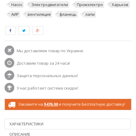
Насос
Электродвигатели
Промэлектро
Харьков
АИР
вентиляция
фланець
лапи
Мы доставляем товар по Украине.
Доставим товар за 24 часа!
Защита персональных данных!
У нас работает система скидок!
Закажите на
$476.00
и получите Бесплатную доставку!
ХАРАКТЕРИСТИКИ
ОПИСАНИЕ