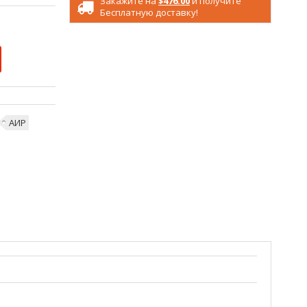
Закажите на
$476.00
и получите
Бесплатную доставку!
АИР