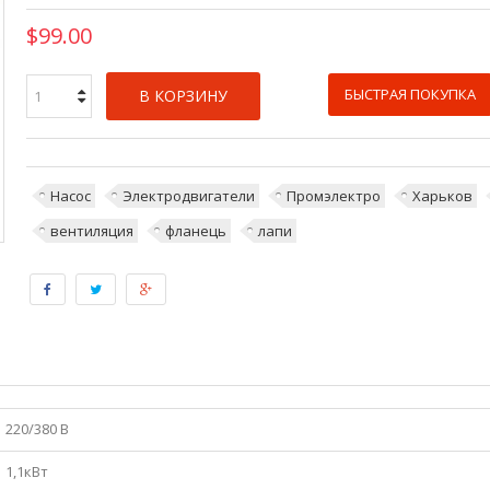
$99.00
БЫСТРАЯ ПОКУПКА
В КОРЗИНУ
Насос
Электродвигатели
Промэлектро
Харьков
вентиляция
фланець
лапи
220/380 В
1,1кВт