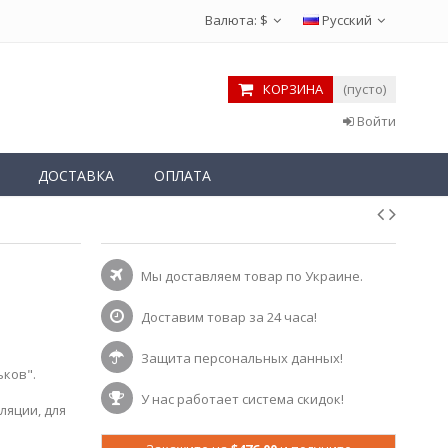
Валюта:
$
Русский
КОРЗИНА
(пусто)
Войти
ДОСТАВКА
ОПЛАТА
Мы доставляем товар по Украине.
Доставим товар за 24 часа!
Защита персональных данных!
ьков".
У нас работает система скидок!
ляции, для