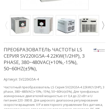
ПРЕОБРАЗОВАТЕЛЬ ЧАСТОТЫ LS
СЕРИЯ SV220IG5A-4 22KW(1/2HP), 3
PHASE, 380~480VAC(+10%,-15%),
50~60HZ(±5%),
Артикул:
SV220iG5A-4
Частотный преобразователь LS Серия SV22IG5A-4 22kW(1/2HP), 3
phase, 380~480VAC(+10%,-15%), 50~60Hz(±5%), Для трехфазных
асинхронных двигателей мощностью от 0,4 до 22 кВт и U
питания 220 -380 В. Для широкого диапазона регулирования
скорости вращения. V/F и векторного управление без датчика,
автоматическое определение параметров двигателя, RS 485,