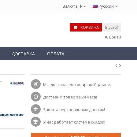
Валюта:
$
Русский
КОРЗИНА
(пусто)
Войти
ДОСТАВКА
ОПЛАТА
Т
Мы доставляем товар по Украине.
Доставим товар за 24 часа!
Защита персональных данных!
напряжение
У нас работает система скидок!