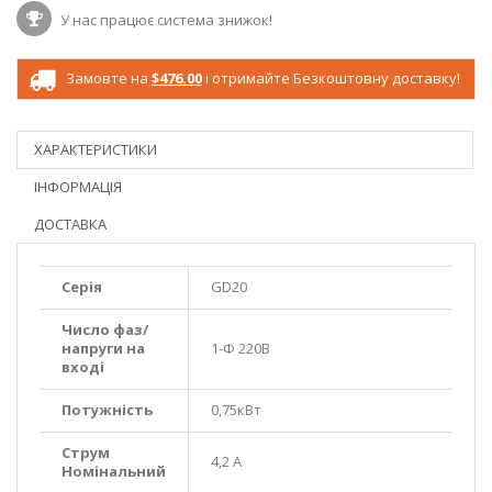
У нас працює система знижок!
Замовте на
$476.00
і отримайте Безкоштовну доставку!
ХАРАКТЕРИСТИКИ
ІНФОРМАЦІЯ
ДОСТАВКА
Серія
GD20
Число фаз/
напруги на
1-Ф 220В
вході
Потужність
0,75кВт
Струм
4,2 A
Номінальний