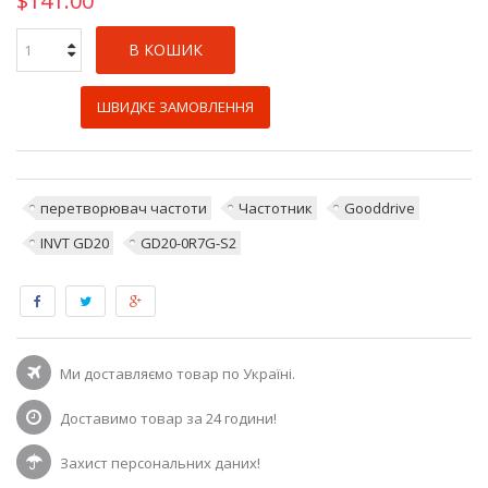
$141.00
В КОШИК
ШВИДКЕ ЗАМОВЛЕННЯ
перетворювач частоти
Частотник
Gooddrive
INVT GD20
GD20-0R7G-S2
Ми доставляємо товар по Україні.
Доставимо товар за 24 години!
Захист персональних даних!