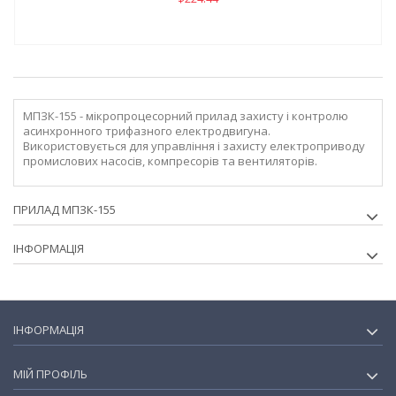
МПЗК-155 - мікропроцесорний прилад захисту і контролю
асинхронного трифазного електродвигуна.
Використовується для управління і захисту електроприводу
промислових насосів, компресорів та вентиляторів.
ПРИЛАД МПЗК-155
ІНФОРМАЦІЯ
ІНФОРМАЦІЯ
МІЙ ПРОФІЛЬ