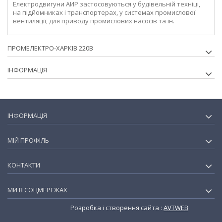
Електродвигуни АИР застосовуються у будівельній техніці,
на підйомниках і транспортерах, у системах промислової
вентиляції, для приводу промислових насосів та ін.
ПРОМЕЛЕКТРО-ХАРКІВ 220В
ІНФОРМАЦІЯ
ІНФОРМАЦІЯ
МІЙ ПРОФІЛЬ
КОНТАКТИ
МИ В СОЦМЕРЕЖАХ
Розробка і створення сайта :
AVTWEB