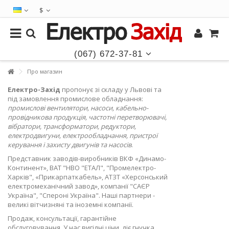
$
(067) 672-37-81
Про магазин
Електро-Захід
пропонує зі складу у Львові та
під замовлення промислове обладнання:
промислові вентилятори, насоси, кабельно-
провідникова продукція, частотні перетворювачі,
вібратори, трансформатори, редуктори,
електродвигуни, електрообладнання, пристрої
керування і захисту двигунів та насосів
.
Представник заводів-виробників ВКФ «Динамо-
Континент», ВАТ "НВО "ЕТАЛ", "Промелектро-
Харків", «Прикарпаткабель», АТЗТ «Херсонський
електромеханічний завод», компанії "САЄР
Україна", "Спероні Україна". Наші партнери -
великі вітчизняні та іноземні компанії.
Продаж, консультації, гарантійне
обслуговування. У нас вигідні ціни, діє гнучка