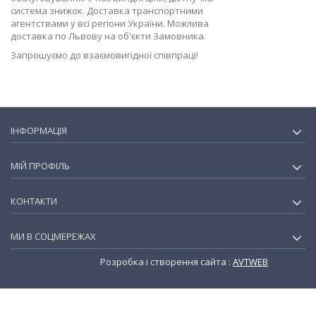
система знижок. Доставка транспортними
агентствами у всі регіони України. Можлива
доставка по Львову на об'єкти Замовника.
Запрошуємо до взаємовигідної співпраці!
ІНФОРМАЦІЯ
МІЙ ПРОФІЛЬ
КОНТАКТИ
МИ В СОЦМЕРЕЖАХ
Розробка і створення сайта :
AVTWEB