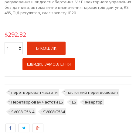
регулювання швидкості обертання. V / F і векторного управління
без датчика, автоматичне визначення параметрів двигуна, RS
485, ПІД-регулятор, клас захисту: IP20.
$292.32
В КОШИК
ШВИДКЕ ЗАМОВЛЕННЯ
перетворювач частоти
частотний перетворювач
Перетворювач частоти LS
LS
Інвертор
SV008iG5A-4
SV008iG5A4