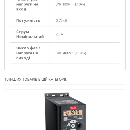
напруги на
3Ф 400V~ (±10%)
вході
Потужність
0,75кВт
Струм
2,5А
Номінальний
Число фаз /
напруга на
3Ф- 400V~ (±10%)
виході
10 ІНШИХ ТОВАРІВ В ЦІЙ КАТЕГОРІЇ: