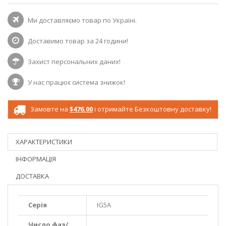
Ми доставляємо товар по Україні.
Доставимо товар за 24 години!
Захист персональних даних!
У нас працює система знижок!
Замовте на
$476.00
і отримайте Безкоштовну доставку!
ХАРАКТЕРИСТИКИ
ІНФОРМАЦІЯ
ДОСТАВКА
Серія
IG5A
Число фаз/