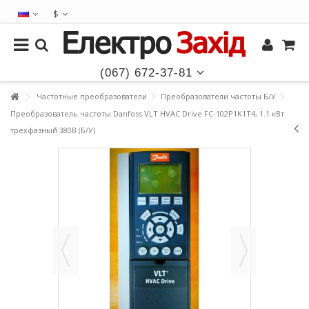
$
(067) 672-37-81
Частотные преобразователи
Преобразователи частоты Б/У
Преобразователь частоты Danfoss VLT HVAC Drive FC-102P1K1T4, 1.1 кВт
трехфазный 380В (Б/У)