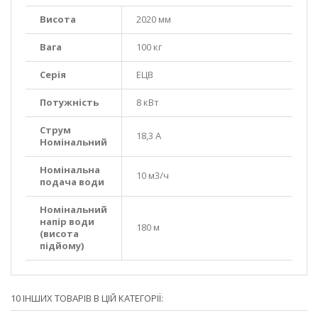
Висота
2020 мм
Вага
100 кг
Серія
ЕЦВ
Потужність
8 кВт
Струм
18,3 А
Номінальний
Номінальна
10 м3/ч
подача води
Номінальний
напір води
180 м
(висота
підйому)
10 ІНШИХ ТОВАРІВ В ЦІЙ КАТЕГОРІЇ: