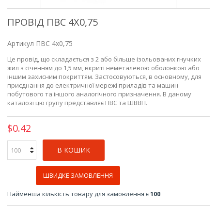
ПРОВІД ПВС 4Х0,75
Артикул
ПВС 4х0,75
Це провід, що складається з 2 або більше ізольованих гнучких
жил з січенням до 1,5 мм, вкриті неметалевою оболонкою або
іншим захисним покриттям. Застосовуються, в основному, для
приєднання до електричної мережі приладів та машин
побутового та іншого аналогічного призначення. В даному
каталозі цю групу представляє ПВС та ШВВП.
$0.42
В КОШИК
ШВИДКЕ ЗАМОВЛЕННЯ
Найменша кількість товару для замовлення є
100