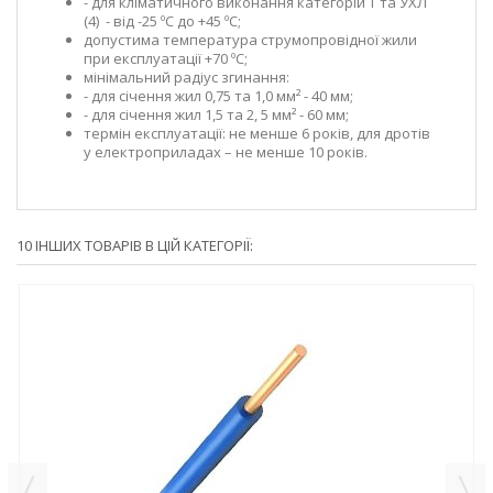
- для кліматичного виконання категорій Т та УХЛ
(4) - від -25 ºС до +45 ºС;
допустима температура струмопровідної жили
при експлуатації +70 ºС;
мінімальний радіус згинання:
- для січення жил 0,75 та 1,0 мм² - 40 мм;
- для січення жил 1,5 та 2, 5 мм² - 60 мм;
термін експлуатації: не менше 6 років, для дротів
у електроприладах – не менше 10 років.
10 ІНШИХ ТОВАРІВ В ЦІЙ КАТЕГОРІЇ: