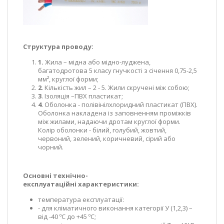
Структура
проводу
:
1.
Жила – мідна або мідно-луджена,
багатодротова 5 класу гнучкості з січення 0,75-2,5
мм², круглої форми;
2
. Кількість жил – 2 - 5. Жили скручені між собою;
3
. Ізоляція –ПВХ пластикат;
4
. Оболонка - полівінілхлоридний пластикат (ПВХ).
Оболонка накладена із заповненням проміжків
між жилами, надаючи дротам круглої форми.
Колір оболонки - білий, голубий, жовтий,
червоний, зелений, коричневий, сірий або
чорний.
Основні
технічно
-
експлуатаційні
характеристики
:
температура експлуатації:
- для кліматичного виконання категорії У (1,2,3) –
від -40 ºС до +45 ºС;