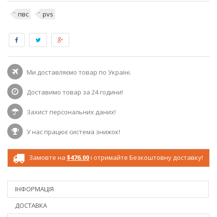
пвс
pvs
Ми доставляємо товар по Україні.
Доставимо товар за 24 години!
Захист персональних даних!
У нас працює система знижок!
Замовте на
$476.00
і отримайте Безкоштовну доставку!
ІНФОРМАЦІЯ
ДОСТАВКА