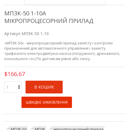
МПЗК-50 1-10А
МІКРОПРОЦЕСОРНИЙ ПРИЛАД
Артикул
МПЗК-50 1-10
«МПЗК-50» - мікропроцесорний прилад захисту і контролю
призначений для автоматичного управління і захисту
трифазного електродвигуна насоса (погружного, дренажного,
консольного і ін.) По датчикам рівня або тиску.
$166.67
В КОШИК
ШВИДКЕ ЗАМОВЛЕННЯ
МПЗК-50
МПЗК
мікропроцесорний прилад