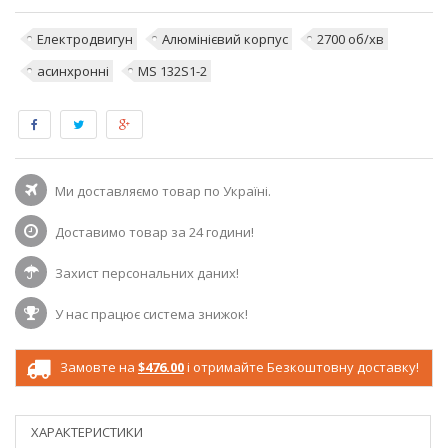
Електродвигун
Алюмінієвий корпус
2700 об/хв
асинхронні
MS 132S1-2
Ми доставляємо товар по Україні.
Доставимо товар за 24 години!
Захист персональних даних!
У нас працює система знижок!
Замовте на
$476.00
і отримайте Безкоштовну доставку!
ХАРАКТЕРИСТИКИ