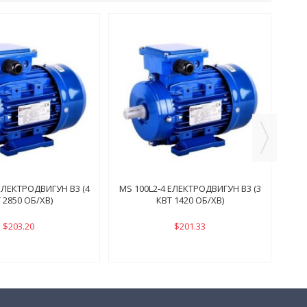
MS 
ЕЛЕКТРОДВИГУН B3 (4
MS 100L2-4 ЕЛЕКТРОДВИГУН B3 (3
 2850 ОБ/ХВ)
КВТ 1420 ОБ/ХВ)
$203.20
$201.33