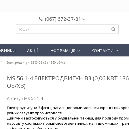
(067) 672-37-81
ОВИНКИ
АКЦІЇ
ІНФОРМАЦІЯ
КОНТАКТИ
 1-4 Електродвигун B3 (0,06 кВт 1360 об/хв)
MS 56 1-4 ЕЛЕКТРОДВИГУН B3 (0,06 КВТ 136
ОБ/ХВ)
Артикул
MS 56 1-4
Електродвигуни 3 фазні, загальнопромислові асинхронні викори
різних галузях промисловості.
Двигуни застосовуються у будівельній техніці, для приводу про
насосів, у системах промислової вентиляції, на підйомниках, тр
та інших типах обладнання.