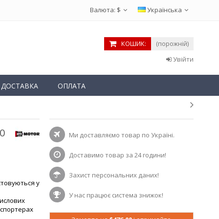
Валюта:
$
Українська
КОШИК:
(порожній)
Увійти
ДОСТАВКА
ОПЛАТА
0
Ми доставляємо товар по Україні.
Доставимо товар за 24 години!
Захист персональних даних!
стовуються у
У нас працює система знижок!
мислових
анспортерах