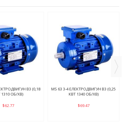
MS 7
ЛЕКТРОДВИГУН B3 (0,18
MS 63 3-4 ЕЛЕКТРОДВИГУН B3 (0,25
 1310 ОБ/ХВ)
КВТ 1340 ОБ/ХВ)
$62.77
$69.47