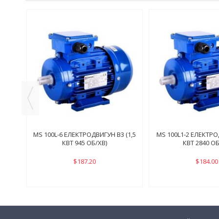
3 (3
MS 100L-6 ЕЛЕКТРОДВИГУН B3 (1,5
MS 100L1-2 ЕЛЕКТРО
КВТ 945 ОБ/ХВ)
КВТ 2840 ОБ
$187.20
$184.00