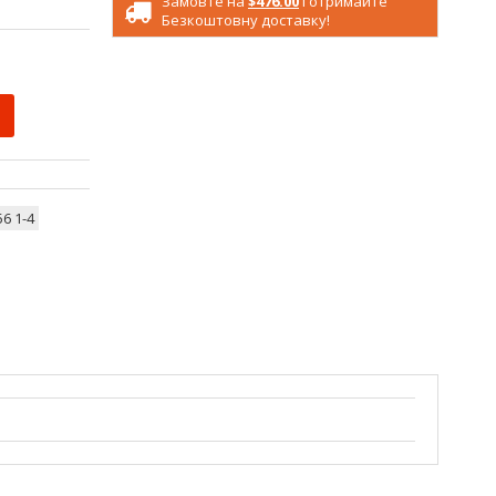
Замовте на
$476.00
і отримайте
Безкоштовну доставку!
6 1-4